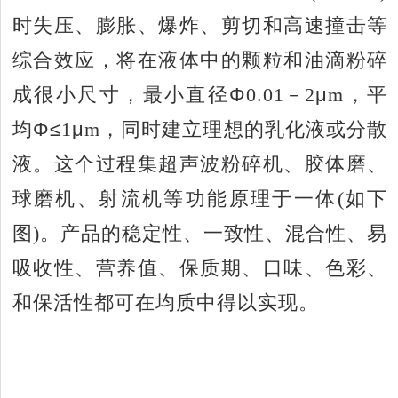
时失压、膨胀、爆炸、剪切和高速撞击等
综合效应，将在液体中的颗粒和油滴粉碎
成很小尺寸，最小直径Φ
0.01
－
2
μ
m
，平
均Φ≤
1
μ
m
，同时建立理想的乳化液或分散
液。这个过程集超声波粉碎机、胶体磨、
球磨机、射流机等功能原理于一体
(
如下
图
)
。产品的稳定性、一致性、混合性、易
吸收性、营养值、保质期、口味、色彩、
和保活性都可在均质中得以实现。